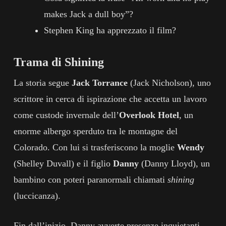
makes Jack a dull boy”?
Stephen King ha apprezzato il film?
Trama di Shining
La storia segue
Jack Torrance
(Jack Nicholson), uno
scrittore in cerca di ispirazione che accetta un lavoro
come custode invernale dell’
Overlook Hotel
, un
enorme albergo sperduto tra le montagne del
Colorado. Con lui si trasferiscono la moglie
Wendy
(Shelley Duvall) e il figlio
Danny
(Danny Lloyd), un
bambino con poteri paranormali chiamati
shining
(luccicanza).
Fin dall’inizio, Danny avverte presenze inquietanti