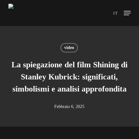
Skip
Menu
IT
to
main
content
video
La spiegazione del film Shining di
Stanley Kubrick: significati,
simbolismi e analisi approfondita
Febbraio 6, 2025