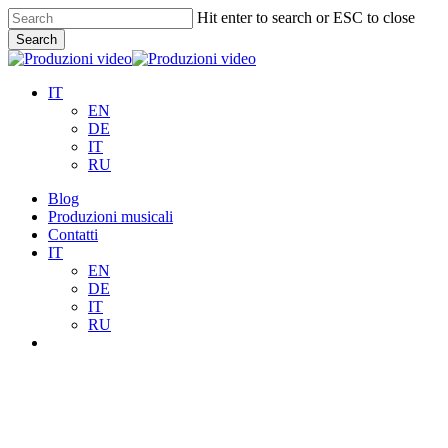
Skip
Hit enter to search or ESC to close
to
Search
main
Close
content
Search
IT
EN
DE
IT
RU
Menu
Blog
Produzioni musicali
Contatti
IT
EN
DE
IT
RU
whatsapp
video