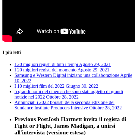
I più letti
I 20 migliori registi di tutti i tempi
Agosto 29, 2021
I 20 migliori registi del momento
Agosto 29, 2021
Samsung e Western Digital iniziano una collaborazione
Aprile
10, 2022
I 10 migliori film del 2022
Giugno 30, 2022
5 grandi nomi del cinema che sono stati oggetto di grandi
notizie nel 2022
Ottobre 28, 2022
Annunciati i 2022 borsisti della seconda edizione del
Sundance Institute Producers Intensive
Ottobre 28, 2022
Previous Post
Josh Hartnett invita il regista di
Fight or Flight, James Madigan, a unirsi
all'intervista (versione estesa)