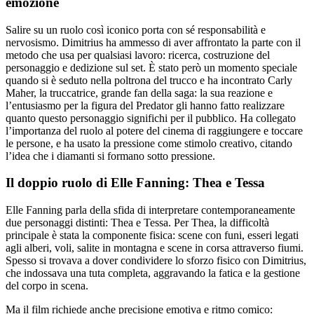
emozione
Salire su un ruolo così iconico porta con sé responsabilità e
nervosismo. Dimitrius ha ammesso di aver affrontato la parte con il
metodo che usa per qualsiasi lavoro: ricerca, costruzione del
personaggio e dedizione sul set. È stato però un momento speciale
quando si è seduto nella poltrona del trucco e ha incontrato Carly
Maher, la truccatrice, grande fan della saga: la sua reazione e
l’entusiasmo per la figura del Predator gli hanno fatto realizzare
quanto questo personaggio significhi per il pubblico. Ha collegato
l’importanza del ruolo al potere del cinema di raggiungere e toccare
le persone, e ha usato la pressione come stimolo creativo, citando
l’idea che i diamanti si formano sotto pressione.
Il doppio ruolo di Elle Fanning: Thea e Tessa
Elle Fanning parla della sfida di interpretare contemporaneamente
due personaggi distinti: Thea e Tessa. Per Thea, la difficoltà
principale è stata la componente fisica: scene con funi, esseri legati
agli alberi, voli, salite in montagna e scene in corsa attraverso fiumi.
Spesso si trovava a dover condividere lo sforzo fisico con Dimitrius,
che indossava una tuta completa, aggravando la fatica e la gestione
del corpo in scena.
Ma il film richiede anche precisione emotiva e ritmo comico: