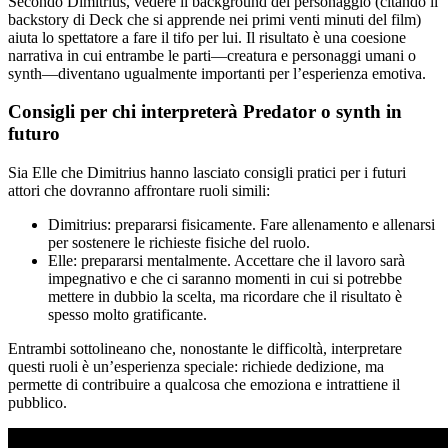
Secondo Dimitrius, vedere il background del personaggio (citando il
backstory di Deck che si apprende nei primi venti minuti del film)
aiuta lo spettatore a fare il tifo per lui. Il risultato è una coesione
narrativa in cui entrambe le parti—creatura e personaggi umani o
synth—diventano ugualmente importanti per l’esperienza emotiva.
Consigli per chi interpreterà Predator o synth in
futuro
Sia Elle che Dimitrius hanno lasciato consigli pratici per i futuri
attori che dovranno affrontare ruoli simili:
Dimitrius: prepararsi fisicamente. Fare allenamento e allenarsi
per sostenere le richieste fisiche del ruolo.
Elle: prepararsi mentalmente. Accettare che il lavoro sarà
impegnativo e che ci saranno momenti in cui si potrebbe
mettere in dubbio la scelta, ma ricordare che il risultato è
spesso molto gratificante.
Entrambi sottolineano che, nonostante le difficoltà, interpretare
questi ruoli è un’esperienza speciale: richiede dedizione, ma
permette di contribuire a qualcosa che emoziona e intrattiene il
pubblico.