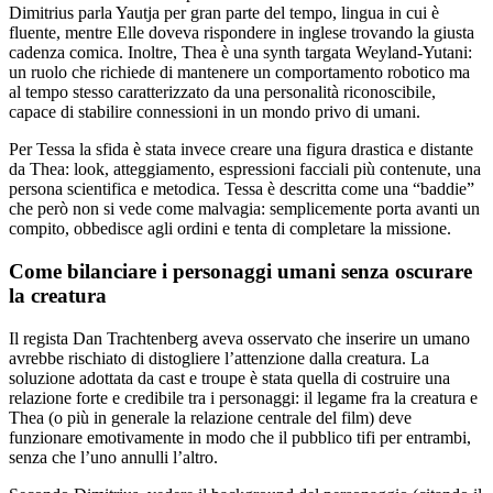
Dimitrius parla Yautja per gran parte del tempo, lingua in cui è
fluente, mentre Elle doveva rispondere in inglese trovando la giusta
cadenza comica. Inoltre, Thea è una synth targata Weyland-Yutani:
un ruolo che richiede di mantenere un comportamento robotico ma
al tempo stesso caratterizzato da una personalità riconoscibile,
capace di stabilire connessioni in un mondo privo di umani.
Per Tessa la sfida è stata invece creare una figura drastica e distante
da Thea: look, atteggiamento, espressioni facciali più contenute, una
persona scientifica e metodica. Tessa è descritta come una “baddie”
che però non si vede come malvagia: semplicemente porta avanti un
compito, obbedisce agli ordini e tenta di completare la missione.
Come bilanciare i personaggi umani senza oscurare
la creatura
Il regista Dan Trachtenberg aveva osservato che inserire un umano
avrebbe rischiato di distogliere l’attenzione dalla creatura. La
soluzione adottata da cast e troupe è stata quella di costruire una
relazione forte e credibile tra i personaggi: il legame fra la creatura e
Thea (o più in generale la relazione centrale del film) deve
funzionare emotivamente in modo che il pubblico tifi per entrambi,
senza che l’uno annulli l’altro.