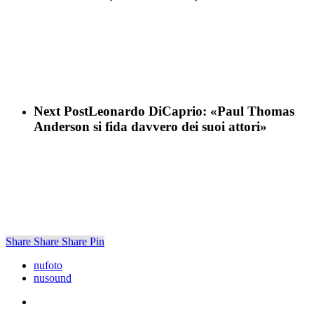
Next Post
Leonardo DiCaprio: «Paul Thomas
Anderson si fida davvero dei suoi attori»
Share
Share
Share
Share
Pin
nufoto
nusound
whatsapp