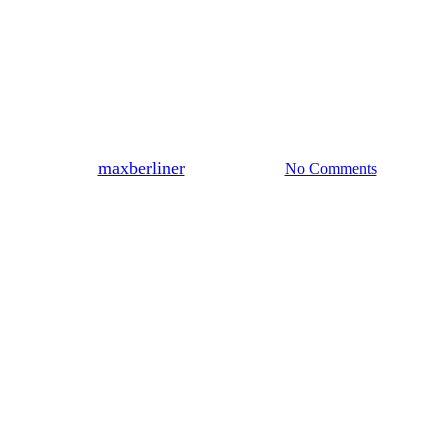
Predator: Badlands —
Intervista con Elle Fanning e
Dimitrius Schuster-
Koloamatangi
By
maxberliner
Aprile 21, 2026
No Comments